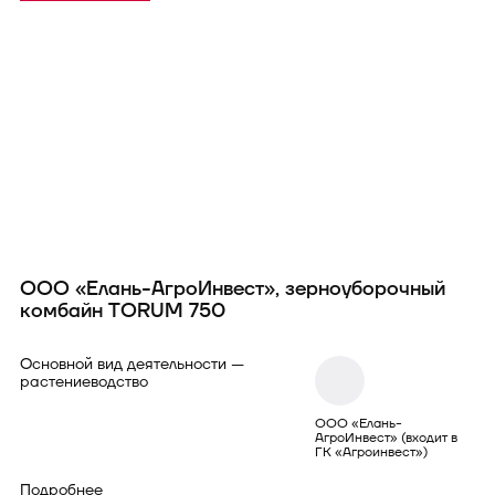
ООО «Елань-АгроИнвест», зерноуборочный
О
комбайн TORUM 750
T
Основной вид деятельности —
Ос
растениеводство
пл
ор
се
ООО «Елань-
АгроИнвест» (входит в
ГК «Агроинвест»)
По
Подробнее